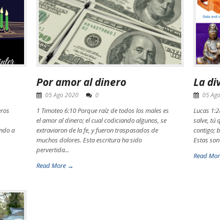
Por amor al dinero
La di
05 Ago 2020
0
05 Ag
eros
1 Timoteo 6:10 Porque raíz de todos los males es
Lucas 1:28
el amor al dinero; el cual codiciando algunos, se
salve, tú
ando a
extraviaron de la fe, y fueron traspasados de
contigo; b
muchos dolores. Esta escritura ha sido
Estas son 
pervertida...
Read Mo
Read More →