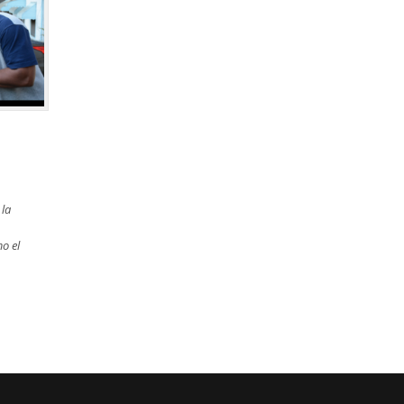
 la
o el